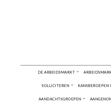
Ga
naar
de
inhoud
DE ARBEIDSMARKT
ARBEIDSMARK
SOLLICITEREN
KANSBEROEPEN I
AANDACHTSGROEPEN
AANGENOM