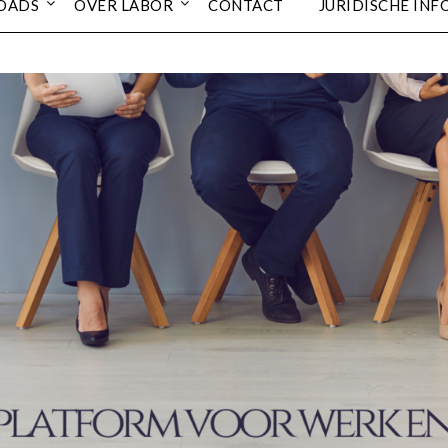
OADS
OVER LABOR
CONTACT
JURIDISCHE INF