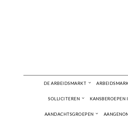
Ga
naar
de
inhoud
DE ARBEIDSMARKT
ARBEIDSMARK
SOLLICITEREN
KANSBEROEPEN I
AANDACHTSGROEPEN
AANGENOM