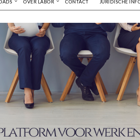
OADS
OVER LABOR
CONTACT
JURIDISCHE INF