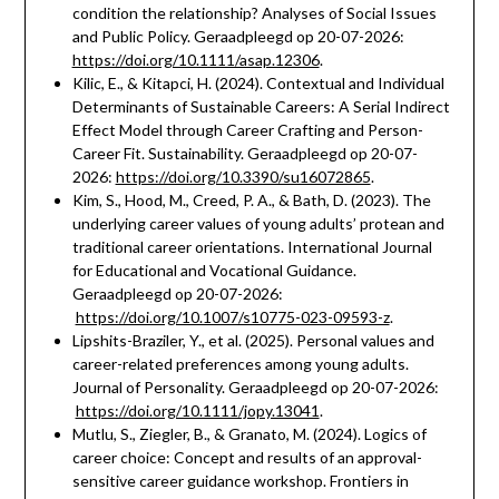
condition the relationship? Analyses of Social Issues
and Public Policy. Geraadpleegd op 20-07-2026:
https://doi.org/10.1111/asap.12306
.
Kilic, E., & Kitapci, H. (2024). Contextual and Individual
Determinants of Sustainable Careers: A Serial Indirect
Effect Model through Career Crafting and Person-
Career Fit. Sustainability. Geraadpleegd op 20-07-
2026:
https://doi.org/10.3390/su16072865
.
Kim, S., Hood, M., Creed, P. A., & Bath, D. (2023). The
underlying career values of young adults’ protean and
traditional career orientations. International Journal
for Educational and Vocational Guidance.
Geraadpleegd op 20-07-2026:
https://doi.org/10.1007/s10775-023-09593-z
.
Lipshits-Braziler, Y., et al. (2025). Personal values and
career-related preferences among young adults.
Journal of Personality. Geraadpleegd op 20-07-2026:
https://doi.org/10.1111/jopy.13041
.
Mutlu, S., Ziegler, B., & Granato, M. (2024). Logics of
career choice: Concept and results of an approval-
sensitive career guidance workshop. Frontiers in