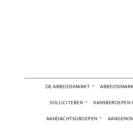
Ga
naar
de
inhoud
DE ARBEIDSMARKT
ARBEIDSMARK
SOLLICITEREN
KANSBEROEPEN I
AANDACHTSGROEPEN
AANGENOM