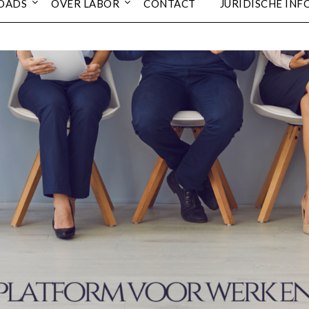
OADS
OVER LABOR
CONTACT
JURIDISCHE INF