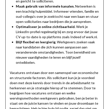
en gericht te solliciteren.
Maak gebruik van informele kanalen.
Netwerken is
een krachtig hulpmiddel. Informeer vrienden, familie en
oud-collega’s over je zoektocht naar een baan en stuur
open sollicitaties naar bedrijven die je aanspreken.
Optimaliseer je online zichtbaarheid.
Werk je
LinkedIn-profiel regelmatig bij en zorg ervoor dat jouw
CV up-to-date is op platforms zoals Indeed of werk.nl.
Blijf flexibel en leergierig.
Werkgevers zoeken vaak
naar kandidaten die zich kunnen aanpassen aan
veranderende omstandigheden. Toon bereidheid om
nieuwe vaardigheden te leren en blijf jezelf
ontwikkelen.
Vacatures ontstaan door een samenspel van economische
en structurele factoren. Als sollicitant kun je je voordeel
doen met deze kennis door trends in de arbeidsmarkt te
herkennen en je strategie hierop af te stemmen. Door te
begrijpen hoe vacatures ontstaan en welke
wervingsmethoden werkgevers gebruiken, ben je beter in
staat om de juiste kansen te vinden en jouw droombaan te
bemachtigen. Heb je hier hulp bij nodig, aarzel dan niet om