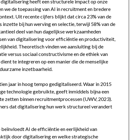
digitalisering heeft een structurele impact op onze
en we de toepassing van AI in recruitment en bredere
ext. Uit recente cijfers blijkt dat circa 23% van de
inzette bij hun werving en selectie, terwijl 58% van de
tantieel deel van hun dagelijkse werkzaamheden
n van digitalisering voor efficiëntie en productiviteit,
elijkheid. Theoretisch vinden we aansluiting bij de
ie versus sociaal constructivisme en de ethiek van
 dient te integreren op een manier die de menselijke
n duurzame inzetbaarheid.
ien jaar in hoog tempo gedigitaliseerd. Waar in 2015
ige technologie gebruikte, geeft inmiddels bijna een
 te zetten binnen recruitmentprocessen (UWV, 2023).
ers dat digitalisering hun werk structureel verandert
eïnvloedt AI de efficiëntie en eerlijkheid van
ktijk door digitalisering en welke strategische