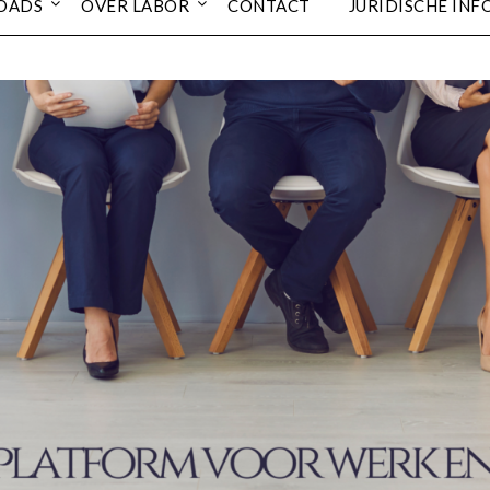
OADS
OVER LABOR
CONTACT
JURIDISCHE INF