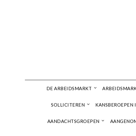
Ga
naar
de
inhoud
DE ARBEIDSMARKT
ARBEIDSMARK
SOLLICITEREN
KANSBEROEPEN I
AANDACHTSGROEPEN
AANGENOM