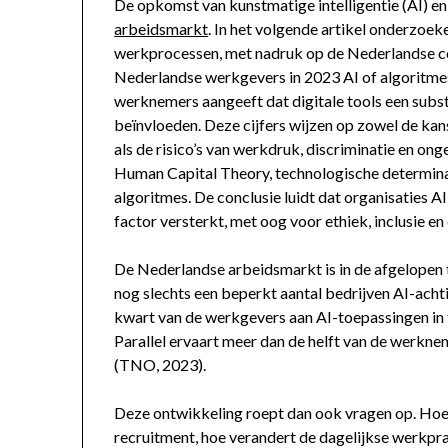
De opkomst van kunstmatige intelligentie (AI) en 
arbeidsmarkt
. In het volgende artikel onderzoek
werkprocessen, met nadruk op de Nederlandse cont
Nederlandse werkgevers in 2023 AI of algoritmes 
werknemers aangeeft dat digitale tools een subs
beïnvloeden. Deze cijfers wijzen op zowel de kanse
als de risico’s van werkdruk, discriminatie en ong
Human Capital Theory, technologische determinat
algoritmes. De conclusie luidt dat organisaties AI
factor versterkt, met oog voor ethiek, inclusie e
De Nederlandse arbeidsmarkt is in de afgelopen t
nog slechts een beperkt aantal bedrijven AI-acht
kwart van de werkgevers aan AI-toepassingen in
Parallel ervaart meer dan de helft van de werknem
(TNO, 2023).
Deze ontwikkeling roept dan ook vragen op. Hoe b
recruitment, hoe verandert de dagelijkse werkpra