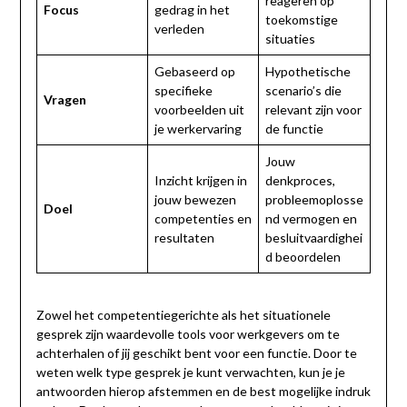
reageren op
Focus
gedrag in het
toekomstige
verleden
situaties
Gebaseerd op
Hypothetische
specifieke
scenario’s die
Vragen
voorbeelden uit
relevant zijn voor
je werkervaring
de functie
Jouw
Inzicht krijgen in
denkproces,
jouw bewezen
probleemoplosse
Doel
competenties en
nd vermogen en
resultaten
besluitvaardighei
d beoordelen
Zowel het competentiegerichte als het situationele
gesprek zijn waardevolle tools voor werkgevers om te
achterhalen of jij geschikt bent voor een functie. Door te
weten welk type gesprek je kunt verwachten, kun je je
antwoorden hierop afstemmen en de best mogelijke indruk