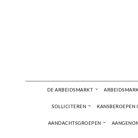
Ga
naar
de
inhoud
DE ARBEIDSMARKT
ARBEIDSMARK
SOLLICITEREN
KANSBEROEPEN I
AANDACHTSGROEPEN
AANGENOM