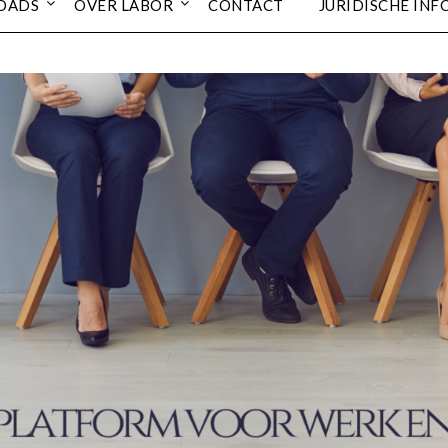
OADS
OVER LABOR
CONTACT
JURIDISCHE INF