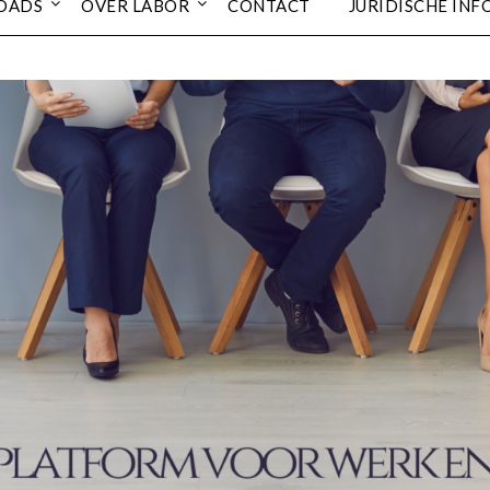
OADS
OVER LABOR
CONTACT
JURIDISCHE INF