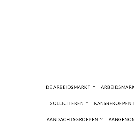
Ga
naar
de
inhoud
DE ARBEIDSMARKT
ARBEIDSMARK
SOLLICITEREN
KANSBEROEPEN I
AANDACHTSGROEPEN
AANGENOM