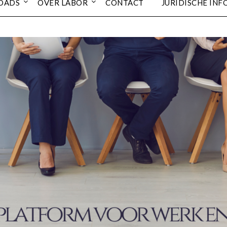
OADS
OVER LABOR
CONTACT
JURIDISCHE INF