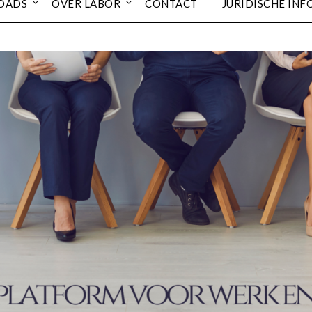
OADS
OVER LABOR
CONTACT
JURIDISCHE INF