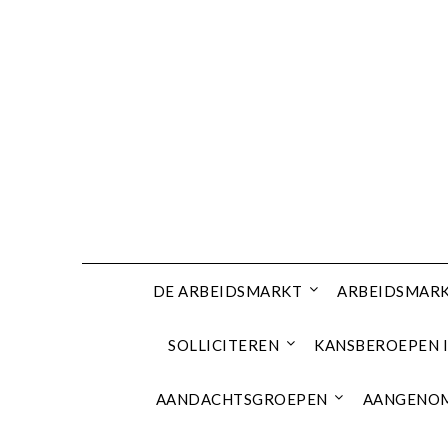
Ga
naar
de
inhoud
DE ARBEIDSMARKT
ARBEIDSMARK
SOLLICITEREN
KANSBEROEPEN I
AANDACHTSGROEPEN
AANGENOM