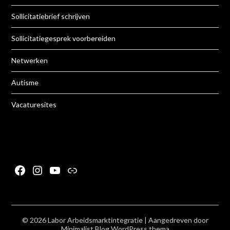
Sollicitatiebrief schrijven
Sollicitatiegesprek voorbereiden
Netwerken
Autisme
Vacaturesites
Facebook
Instagram
YouTube
Link
© 2026 Labor Arbeidsmarktintegratie
| Aangedreven door
Minimalist Blog
WordPress thema