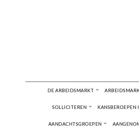
Ga
naar
de
inhoud
DE ARBEIDSMARKT
ARBEIDSMARK
SOLLICITEREN
KANSBEROEPEN I
AANDACHTSGROEPEN
AANGENOM