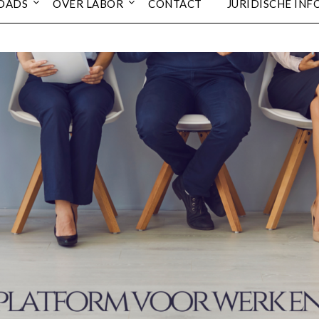
OADS
OVER LABOR
CONTACT
JURIDISCHE INF