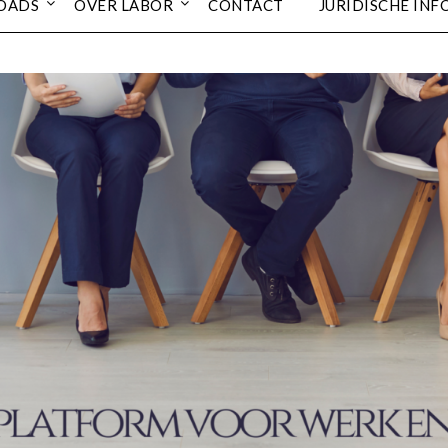
OADS
OVER LABOR
CONTACT
JURIDISCHE INF