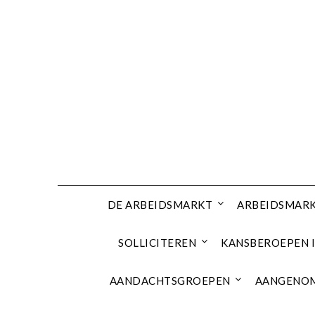
Ga
naar
de
inhoud
DE ARBEIDSMARKT
ARBEIDSMARK
SOLLICITEREN
KANSBEROEPEN I
AANDACHTSGROEPEN
AANGENOM