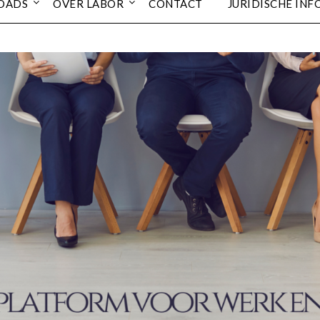
OADS
OVER LABOR
CONTACT
JURIDISCHE INF