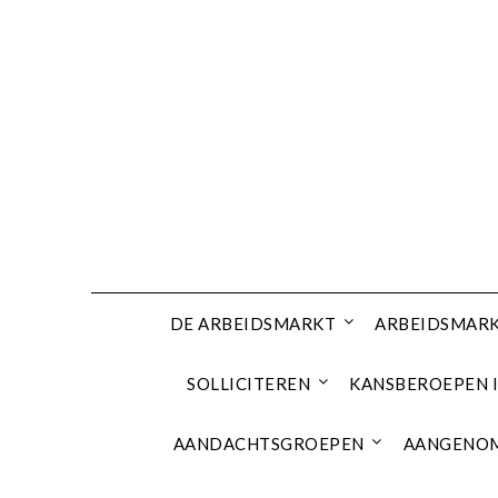
Ga
naar
de
inhoud
DE ARBEIDSMARKT
ARBEIDSMARK
SOLLICITEREN
KANSBEROEPEN I
AANDACHTSGROEPEN
AANGENOM