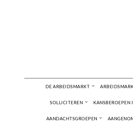
Ga
naar
de
inhoud
DE ARBEIDSMARKT
ARBEIDSMARK
SOLLICITEREN
KANSBEROEPEN I
AANDACHTSGROEPEN
AANGENOM