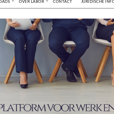
OADS
OVER LABOR
CONTACT
JURIDISCHE INF