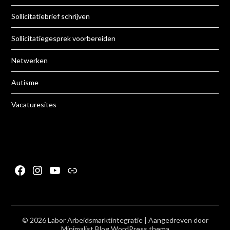
Sollicitatiebrief schrijven
Sollicitatiegesprek voorbereiden
Netwerken
Autisme
Vacaturesites
Facebook
Instagram
YouTube
Link
© 2026 Labor Arbeidsmarktintegratie
| Aangedreven door
Minimalist Blog
WordPress thema