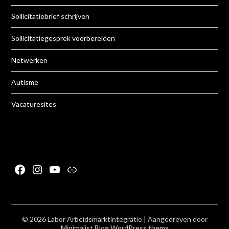
Sollicitatiebrief schrijven
Sollicitatiegesprek voorbereiden
Netwerken
Autisme
Vacaturesites
Facebook
Instagram
YouTube
Link
© 2026 Labor Arbeidsmarktintegratie
| Aangedreven door
Minimalist Blog
WordPress thema