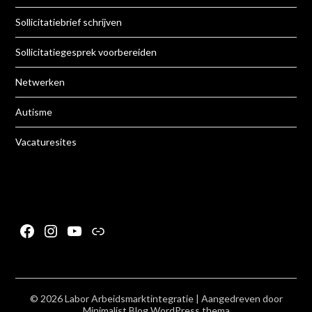
Sollicitatiebrief schrijven
Sollicitatiegesprek voorbereiden
Netwerken
Autisme
Vacaturesites
Facebook
Instagram
YouTube
Link
© 2026 Labor Arbeidsmarktintegratie
| Aangedreven door
Minimalist Blog
WordPress thema