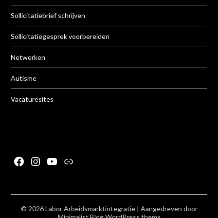
Sollicitatiebrief schrijven
Sollicitatiegesprek voorbereiden
Netwerken
Autisme
Vacaturesites
Facebook
Instagram
YouTube
Link
© 2026 Labor Arbeidsmarktintegratie
| Aangedreven door
Minimalist Blog
WordPress thema