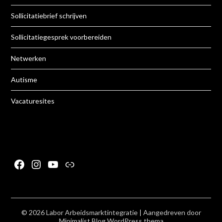
Sollicitatiebrief schrijven
Sollicitatiegesprek voorbereiden
Netwerken
Autisme
Vacaturesites
Facebook
Instagram
YouTube
Link
© 2026 Labor Arbeidsmarktintegratie
| Aangedreven door
Minimalist Blog
WordPress thema