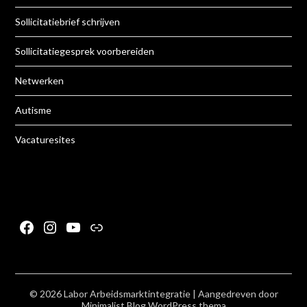
Sollicitatiebrief schrijven
Sollicitatiegesprek voorbereiden
Netwerken
Autisme
Vacaturesites
Facebook
Instagram
YouTube
Link
© 2026 Labor Arbeidsmarktintegratie
| Aangedreven door
Minimalist Blog
WordPress thema