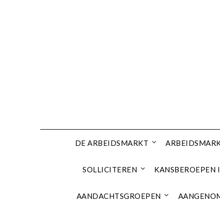
Ga
naar
de
inhoud
DE ARBEIDSMARKT
ARBEIDSMARK
SOLLICITEREN
KANSBEROEPEN I
AANDACHTSGROEPEN
AANGENOM