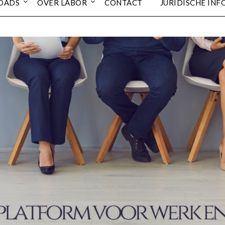
OADS
OVER LABOR
CONTACT
JURIDISCHE INF