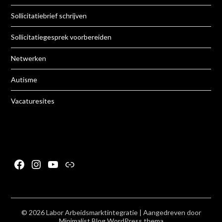
Sollicitatiebrief schrijven
Sollicitatiegesprek voorbereiden
Netwerken
Autisme
Vacaturesites
Facebook
Instagram
YouTube
Link
© 2026 Labor Arbeidsmarktintegratie
| Aangedreven door
Minimalist Blog
WordPress thema