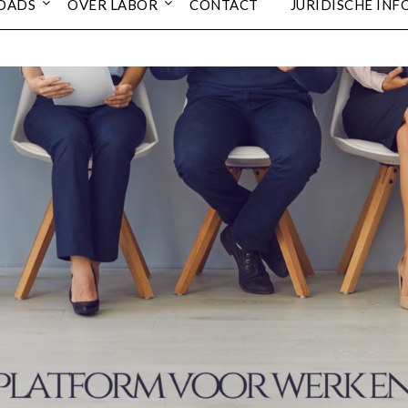
OADS
OVER LABOR
CONTACT
JURIDISCHE INF