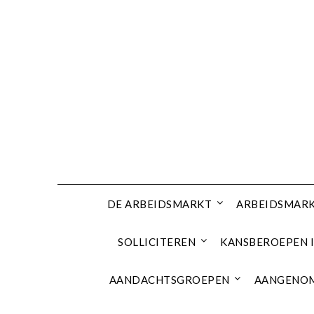
Ga
naar
de
inhoud
DE ARBEIDSMARKT
ARBEIDSMARK
SOLLICITEREN
KANSBEROEPEN I
AANDACHTSGROEPEN
AANGENOM