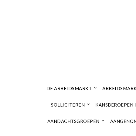
Ga
naar
de
inhoud
DE ARBEIDSMARKT
ARBEIDSMARK
SOLLICITEREN
KANSBEROEPEN I
AANDACHTSGROEPEN
AANGENOM