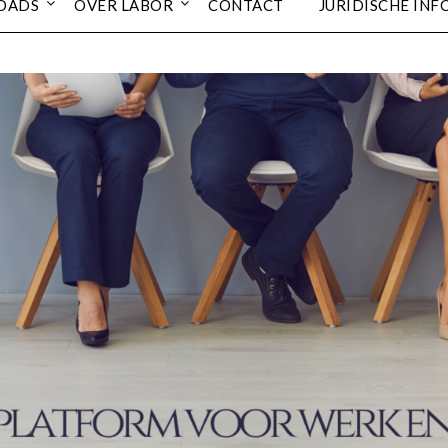
OADS
OVER LABOR
CONTACT
JURIDISCHE INF