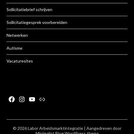
Sollicitatiebrief schrijven
Sollicitatiegesprek voorbereiden
Netwerken
Autisme
Vacaturesites
Facebook
Instagram
YouTube
Link
© 2026 Labor Arbeidsmarktintegratie
| Aangedreven door
Minimalist Blog
WordPress thema