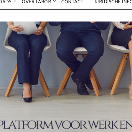
OADS
OVER LABOR
CONTACT
JURIDISCHE INF