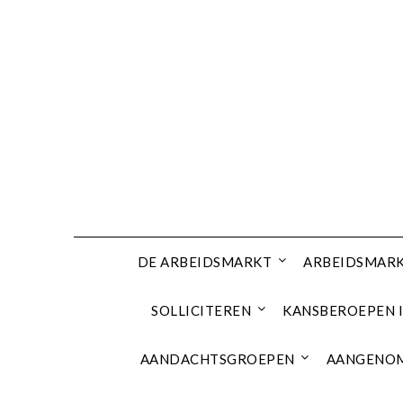
Ga
naar
de
inhoud
DE ARBEIDSMARKT
ARBEIDSMARK
SOLLICITEREN
KANSBEROEPEN I
AANDACHTSGROEPEN
AANGENOM