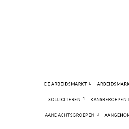
Ga
naar
de
inhoud
DE ARBEIDSMARKT
ARBEIDSMARK
SOLLICITEREN
KANSBEROEPEN I
AANDACHTSGROEPEN
AANGENOM