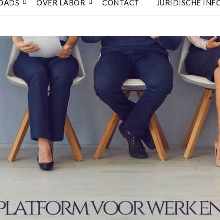
OADS
OVER LABOR
CONTACT
JURIDISCHE INF