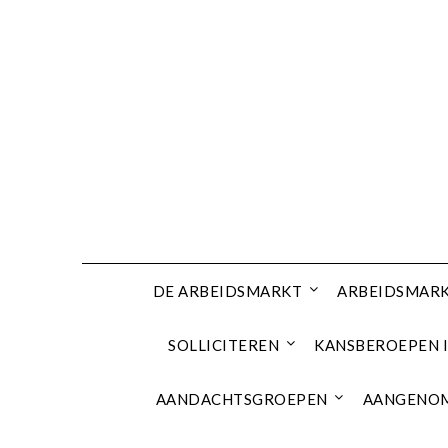
Ga
naar
de
inhoud
DE ARBEIDSMARKT
ARBEIDSMARK
SOLLICITEREN
KANSBEROEPEN I
AANDACHTSGROEPEN
AANGENOM