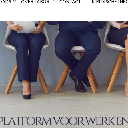
OADS
OVER LABOR
CONTACT
JURIDISCHE INF