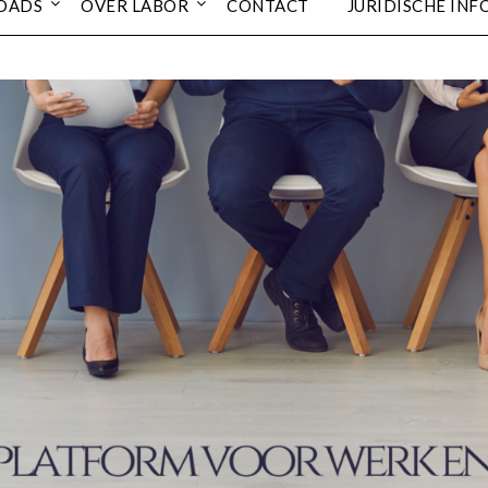
OADS
OVER LABOR
CONTACT
JURIDISCHE INF