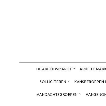
Ga
naar
de
inhoud
DE ARBEIDSMARKT
ARBEIDSMARK
SOLLICITEREN
KANSBEROEPEN I
AANDACHTSGROEPEN
AANGENOM