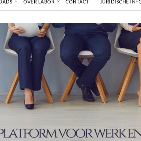
OADS
OVER LABOR
CONTACT
JURIDISCHE INF