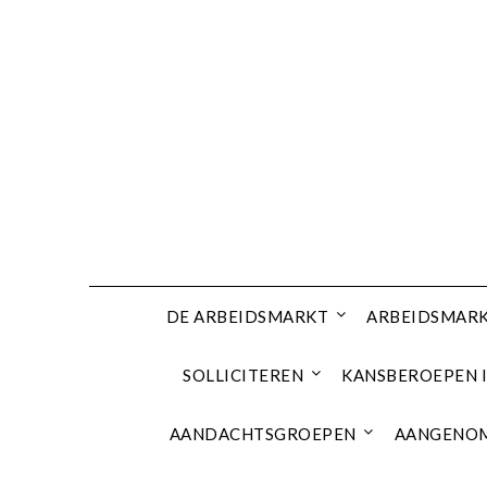
Ga
naar
de
inhoud
DE ARBEIDSMARKT
ARBEIDSMARK
SOLLICITEREN
KANSBEROEPEN I
AANDACHTSGROEPEN
AANGENOM