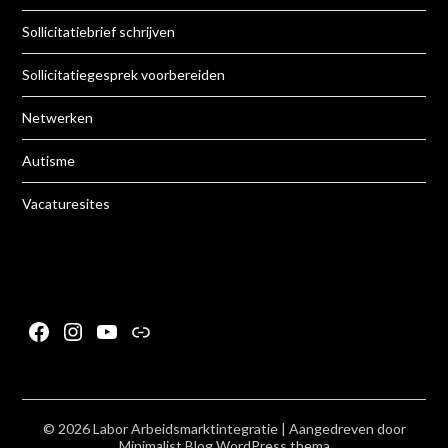
Sollicitatiebrief schrijven
Sollicitatiegesprek voorbereiden
Netwerken
Autisme
Vacaturesites
Facebook
Instagram
YouTube
Link
© 2026 Labor Arbeidsmarktintegratie
| Aangedreven door
Minimalist Blog
WordPress thema