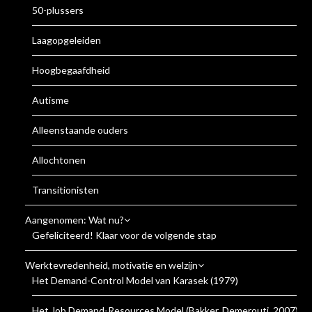
50-plussers
Laagopgeleiden
Hoogbegaafdheid
Autisme
Alleenstaande ouders
Allochtonen
Transitionisten
Aangenomen: Wat nu?
Gefeliciteerd! Klaar voor de volgende stap
Werktevredenheid, motivatie en welzijn
Het Demand-Control Model van Karasek (1979)
Het Job Demand-Resources Model (Bakker, Demerouti, 2007)