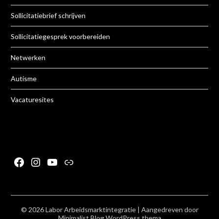
Sollicitatiebrief schrijven
Sollicitatiegesprek voorbereiden
Netwerken
Autisme
Vacaturesites
Facebook
Instagram
YouTube
Link
© 2026 Labor Arbeidsmarktintegratie
| Aangedreven door
Minimalist Blog
WordPress thema