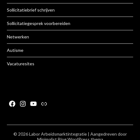
Sollicitatiebrief schrijven
Sollicitatiegesprek voorbereiden
Netwerken
Autisme
Vacaturesites
Facebook
Instagram
YouTube
Link
© 2026 Labor Arbeidsmarktintegratie
| Aangedreven door
Minimalist Blog
WordPress thema