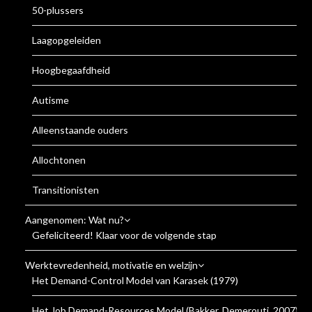
50-plussers
Laagopgeleiden
Hoogbegaafdheid
Autisme
Alleenstaande ouders
Allochtonen
Transitionisten
Aangenomen: Wat nu?
Gefeliciteerd! Klaar voor de volgende stap
Werktevredenheid, motivatie en welzijn
Het Demand-Control Model van Karasek (1979)
Het Job Demand-Resources Model (Bakker, Demerouti, 2007)