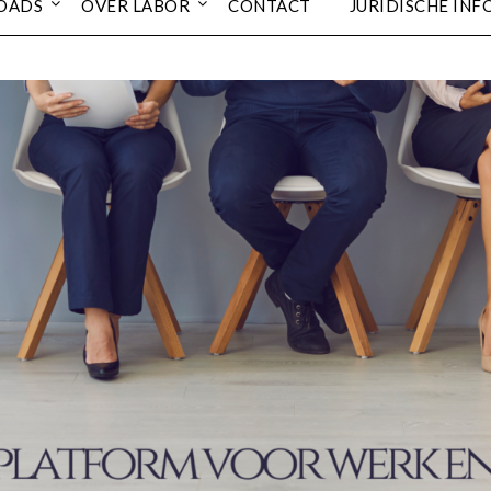
OADS
OVER LABOR
CONTACT
JURIDISCHE INF