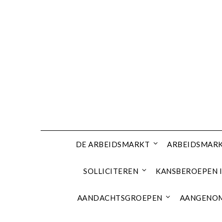
Ga
naar
de
inhoud
DE ARBEIDSMARKT
ARBEIDSMARK
SOLLICITEREN
KANSBEROEPEN I
AANDACHTSGROEPEN
AANGENOM