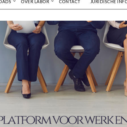
OADS
OVER LABOR
CONTACT
JURIDISCHE INF