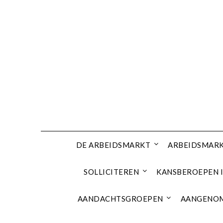
Ga
naar
de
inhoud
DE ARBEIDSMARKT
ARBEIDSMARK
SOLLICITEREN
KANSBEROEPEN I
AANDACHTSGROEPEN
AANGENOM