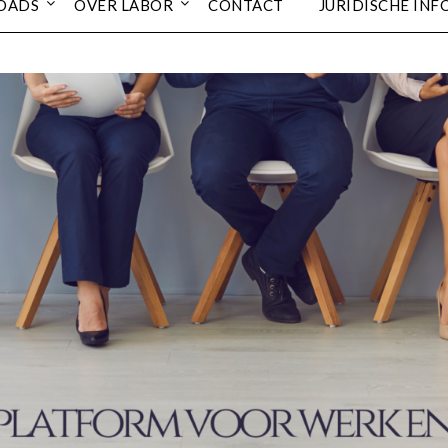
OADS
OVER LABOR
CONTACT
JURIDISCHE INF