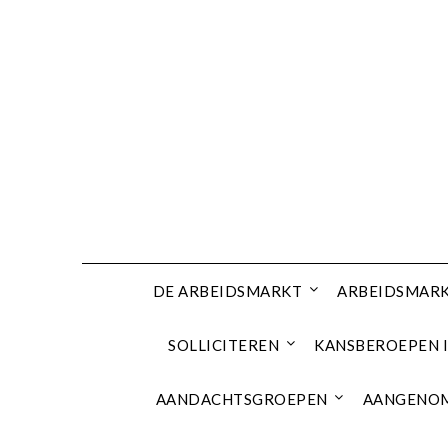
Ga
naar
de
inhoud
DE ARBEIDSMARKT
ARBEIDSMARK
SOLLICITEREN
KANSBEROEPEN I
AANDACHTSGROEPEN
AANGENOM