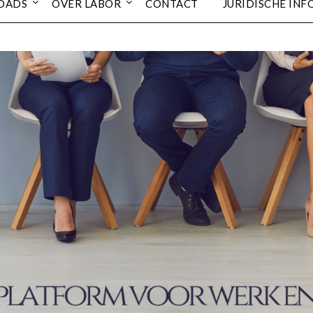
OADS
OVER LABOR
CONTACT
JURIDISCHE INF