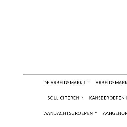
Ga
naar
de
inhoud
DE ARBEIDSMARKT
ARBEIDSMARK
SOLLICITEREN
KANSBEROEPEN I
AANDACHTSGROEPEN
AANGENOM