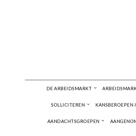
Ga
naar
de
inhoud
DE ARBEIDSMARKT
ARBEIDSMARK
SOLLICITEREN
KANSBEROEPEN I
AANDACHTSGROEPEN
AANGENOM