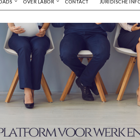
OADS
OVER LABOR
CONTACT
JURIDISCHE INF