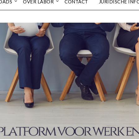
OADS
OVER LABOR
CONTACT
JURIDISCHE INF