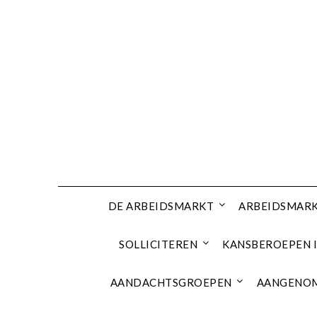
Ga
naar
de
inhoud
DE ARBEIDSMARKT
ARBEIDSMARK
SOLLICITEREN
KANSBEROEPEN I
AANDACHTSGROEPEN
AANGENOM