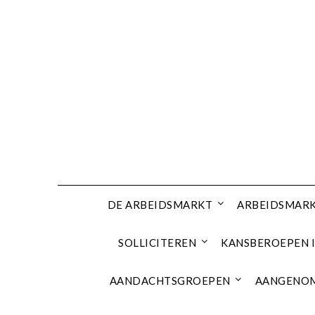
Ga
naar
de
inhoud
DE ARBEIDSMARKT
ARBEIDSMARK
SOLLICITEREN
KANSBEROEPEN I
AANDACHTSGROEPEN
AANGENOM