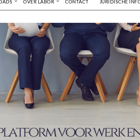
OADS
OVER LABOR
CONTACT
JURIDISCHE INF